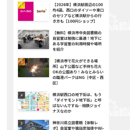
【2026年】横浜駅周辺の100
均4選。西口のダイソーや東口
のセリアなど横浜駅からの行
き方も【100円ショップ】
【無料】横浜市中央図書館の
自習室は勉強に最適！地下に
ある学習室の利用時間や場所
を紹介
【横浜市で花火ができる場
所】山下公園など手持ち花火
OKの公園あり！みなとみらい
の臨港パークはNG［中区・西
区］
横浜駅西口の地下街は、もう
「ダイヤモンド地下街」と呼
ばないんですね…相鉄ジョイ
ナスなのか
神奈川県立図書館【体験レ
ポ】自習室や猿田彦珈琲やWi-