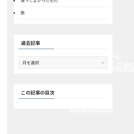
買ってよかったもの
旅
過去記事
過
去
記
事
この記事の目次