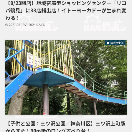
【9/23開店】地域密着型ショッピングセンター「リコ
パ鶴見」に33店舗出店！イトーヨーカドーが生まれ変
わる！
2021.08.19
2024.02.16
横浜市東部
【子供と公園：三ツ沢公園／神奈川区】三ツ沢上町駅
からすぐ！90m級のロングすべり台！