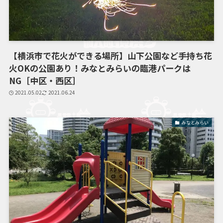
【横浜市で花火ができる場所】山下公園など手持ち花
火OKの公園あり！みなとみらいの臨港パークは
NG［中区・西区］
2021.05.02
2021.06.24
みなとみらい