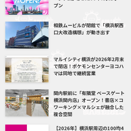
プン
相鉄ムービルが閉館で「横浜駅西
口大改造構想」が動き出す
マルイシティ横浜が2026年2月末
で閉店！ポケモンセンターヨコハ
マは同地で継続営業
関内駅前に「有隣堂 ベースゲート
横浜関内店」オープン！書店×コ
ワーキング×マルシェが融合した
複合空間
【2026年】横浜駅周辺の100均4