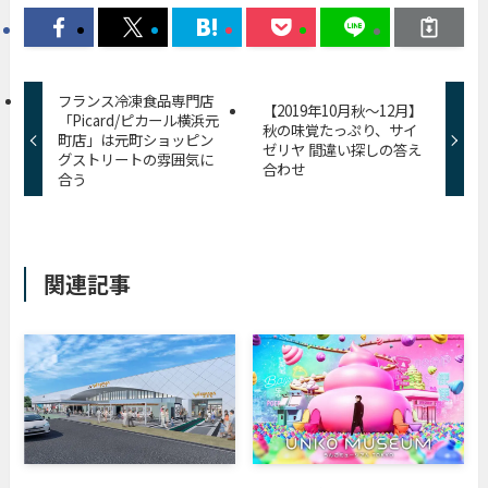
フランス冷凍食品専門店
【2019年10月秋〜12月】
「Picard/ピカール横浜元
秋の味覚たっぷり、サイ
町店」は元町ショッピン
ゼリヤ 間違い探しの答え
グストリートの雰囲気に
合わせ
合う
関連記事