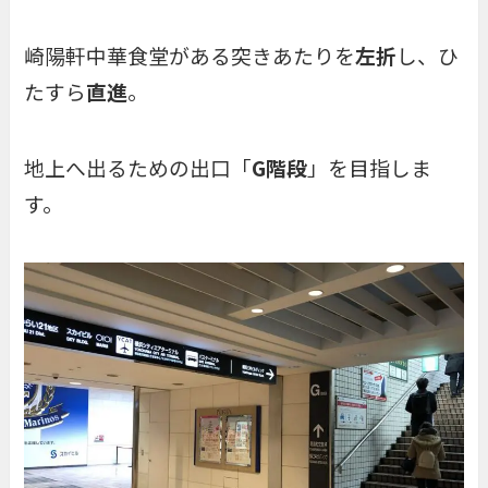
崎陽軒中華食堂がある突きあたりを
左折
し、ひ
たすら
直進
。
地上へ出るための出口「
G階段
」を目指しま
す。