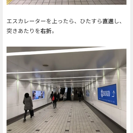
エスカレーターを上ったら、ひたすら
直進
し、
突きあたりを
右折
。