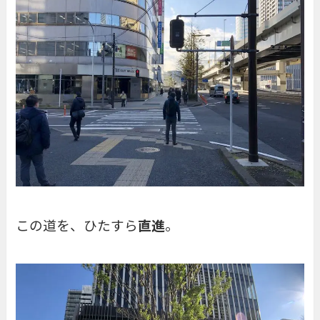
この道を、ひたすら
直進
。