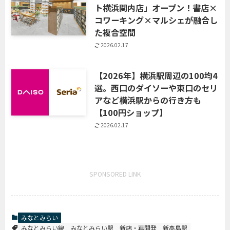
ト横浜関内店」オープン！書店×
コワーキング×マルシェが融合し
た複合空間
2026.02.17
【2026年】横浜駅周辺の100均4
選。西口のダイソーや東口のセリ
アなど横浜駅からの行き方も
【100円ショップ】
2026.02.17
SPONSORED LINK
みなとみらい
みなとみらい線
みなとみらい駅
新店・再開発
新高島駅