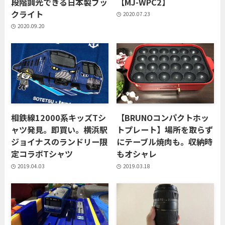
段階調光できる日本製ブッ
【MJ-WPC2】
クライト
2020.07.23
2020.09.20
相鉄線12000系キッズTシ
【BRUNOコンパクトホッ
ャツ発見。即買い。横浜駅
トプレート】場所を取らず
ジョイナスのランドリー限
にテーブル焼肉も。収納時
定コラボTシャツ
もオシャレ
2019.04.03
2019.03.18