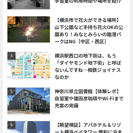
学習室の利用時間や場所を紹介
【横浜市で花火ができる場所】
山下公園など手持ち花火OKの公
園あり！みなとみらいの臨港パ
ークはNG［中区・西区］
横浜駅西口の地下街は、もう
「ダイヤモンド地下街」と呼ば
ないんですね…相鉄ジョイナス
なのか
神奈川県立図書館【体験レポ】
自習室や猿田彦珈琲やWi-Fiまで
充実の完備
【眺望検証】アパホテル＆リゾ
ート横浜ベイタワー 便利に泊ま