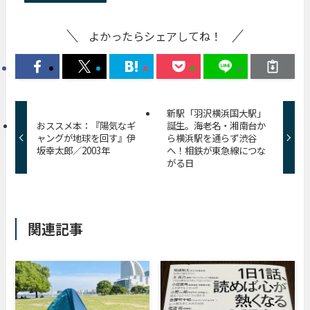
よかったらシェアしてね！
新駅「羽沢横浜国大駅」
おススメ本：『陽気なギ
誕生。海老名・湘南台か
ャングが地球を回す』伊
ら横浜駅を通らず渋谷
坂幸太郎／2003年
へ！相鉄が東急線につな
がる日
関連記事