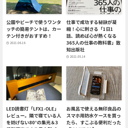
公園やビーチで使うワンタ
仕事で成功する秘訣が凝
ッチの簡易テントは、カー
縮！心に刺さる「1日1
テン付きがおすすめ！
話、読めば心が熱くなる
365人の仕事の教科書」致
2021.06.16
知出版社
2021.05.14
LED読書灯「LFX1-OLE」
お風呂で使える無印良品の
レビュー。隣で寝ている人
スマホ用防水ケースを買っ
を妨げない80°の集光＆3
たら、すこぶる便利だった