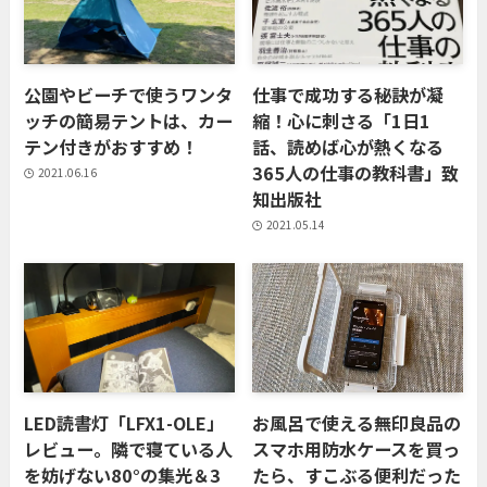
公園やビーチで使うワンタ
仕事で成功する秘訣が凝
ッチの簡易テントは、カー
縮！心に刺さる「1日1
テン付きがおすすめ！
話、読めば心が熱くなる
365人の仕事の教科書」致
2021.06.16
知出版社
2021.05.14
LED読書灯「LFX1-OLE」
お風呂で使える無印良品の
レビュー。隣で寝ている人
スマホ用防水ケースを買っ
を妨げない80°の集光＆3
たら、すこぶる便利だった