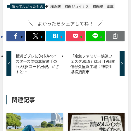
買ってよかったもの
横浜駅
相鉄ジョイナス
相鉄線
電車
よかったらシェアしてね！
横浜ビブレにDeNAベイ
「京急ファミリー鉄道フ
スターズ筒香嘉智選手の
ェスタ2019」は5月19日開
巨大QRコード出現。かざ
催＠久里浜工場：神奈川
すと…
県横須賀市
関連記事