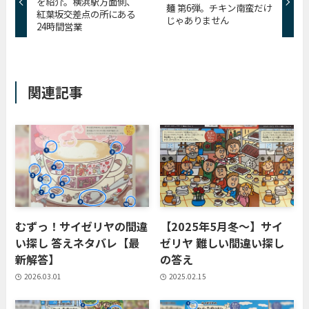
を紹介。横浜駅方面側、
麺 第6弾。チキン南蛮だけ
紅葉坂交差点の所にある
じゃありません
24時間営業
関連記事
むずっ！サイゼリヤの間違
【2025年5月冬〜】サイ
い探し 答えネタバレ【最
ゼリヤ 難しい間違い探し
新解答】
の答え
2026.03.01
2025.02.15