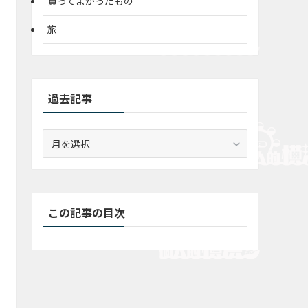
買ってよかったもの
旅
過去記事
過
去
記
事
この記事の目次