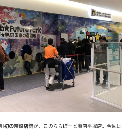
川初の常設店舗
が、このららぽーと湘南平塚店。今回は