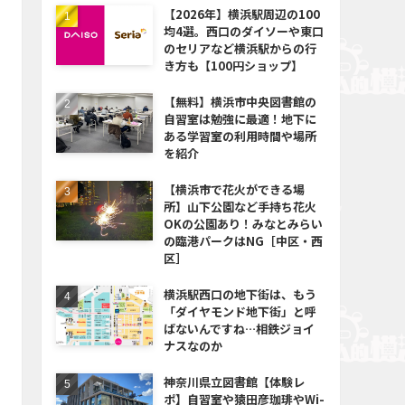
【2026年】横浜駅周辺の100
均4選。西口のダイソーや東口
のセリアなど横浜駅からの行
き方も【100円ショップ】
【無料】横浜市中央図書館の
自習室は勉強に最適！地下に
ある学習室の利用時間や場所
を紹介
【横浜市で花火ができる場
所】山下公園など手持ち花火
OKの公園あり！みなとみらい
の臨港パークはNG［中区・西
区］
横浜駅西口の地下街は、もう
「ダイヤモンド地下街」と呼
ばないんですね…相鉄ジョイ
ナスなのか
神奈川県立図書館【体験レ
ポ】自習室や猿田彦珈琲やWi-