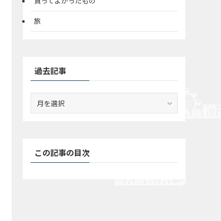
買ってよかったもの
旅
過去記事
過
去
記
事
この記事の目次