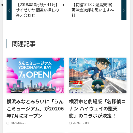
【2018年10月秋〜11月】
【初詣2018：湯島天神】
サイゼリヤ 間違い探しの
両津金次郎を思い出す神
答え合わせ
社
関連記事
横浜みなとみらいに「うん
横浜市と劇場版「名探偵コ
こミュージアム」が20206
ナン ハイウェイの堕天
年7月にオープン
使」のコラボが決定！
2026.04.20
2026.02.08