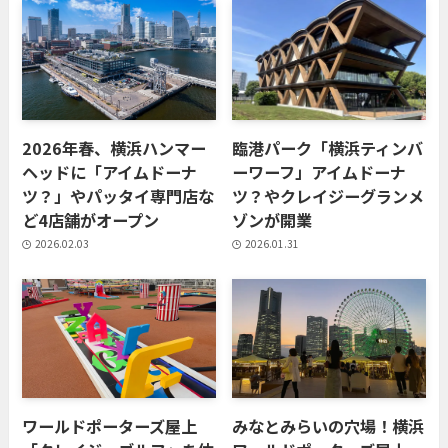
2026年春、横浜ハンマー
臨港パーク「横浜ティンバ
ヘッドに「アイムドーナ
ーワーフ」アイムドーナ
ツ？」やパッタイ専門店な
ツ？やクレイジーグランメ
ど4店舗がオープン
ゾンが開業
2026.02.03
2026.01.31
ワールドポーターズ屋上
みなとみらいの穴場！横浜