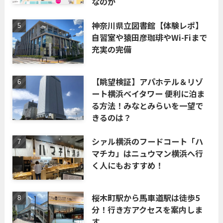
なのか
神奈川県立図書館【体験レポ】
自習室や猿田彦珈琲やWi-Fiまで
充実の完備
【眺望検証】アパホテル＆リゾ
ート横浜ベイタワー 便利に泊ま
る方法！みなとみらいを一望で
きるのは？
シァル横浜のフードコート「ハ
マチカ」はニュウマン横浜へ行
く人にもおすすめ！
桜木町駅から馬車道駅は徒歩5
分！行き方アクセスを案内しま
す