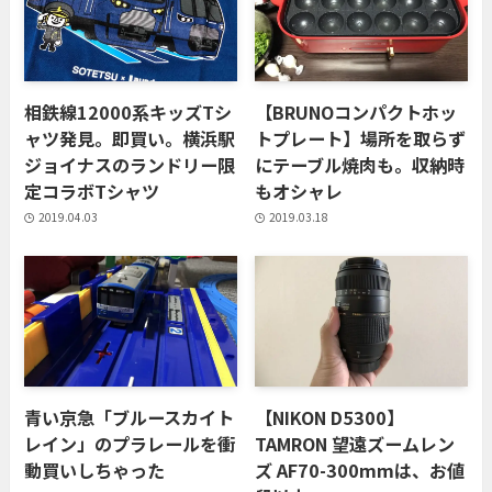
相鉄線12000系キッズTシ
【BRUNOコンパクトホッ
ャツ発見。即買い。横浜駅
トプレート】場所を取らず
ジョイナスのランドリー限
にテーブル焼肉も。収納時
定コラボTシャツ
もオシャレ
2019.04.03
2019.03.18
青い京急「ブルースカイト
【NIKON D5300】
レイン」のプラレールを衝
TAMRON 望遠ズームレン
動買いしちゃった
ズ AF70-300mmは、お値