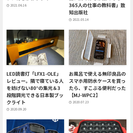
365人の仕事の教科書」致
2021.06.16
知出版社
2021.05.14
LED読書灯「LFX1-OLE」
お風呂で使える無印良品の
レビュー。隣で寝ている人
スマホ用防水ケースを買っ
を妨げない80°の集光＆3
たら、すこぶる便利だった
段階調光できる日本製ブッ
【MJ-WPC2】
クライト
2020.07.23
2020.09.20