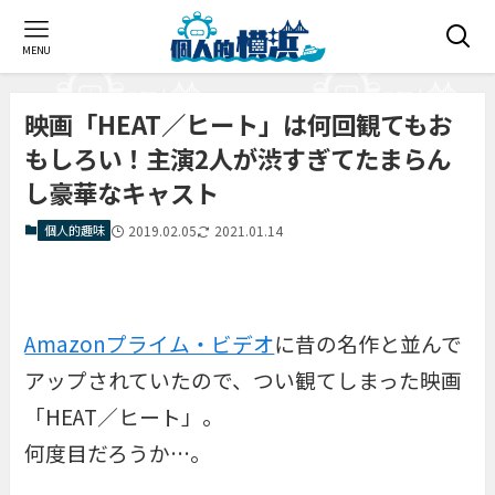
MENU
映画「HEAT／ヒート」は何回観てもお
もしろい！主演2人が渋すぎてたまらん
し豪華なキャスト
個人的趣味
2019.02.05
2021.01.14
Amazonプライム・ビデオ
に昔の名作と並んで
アップされていたので、つい観てしまった映画
「
HEAT／ヒート
」。
何度目だろうか…。