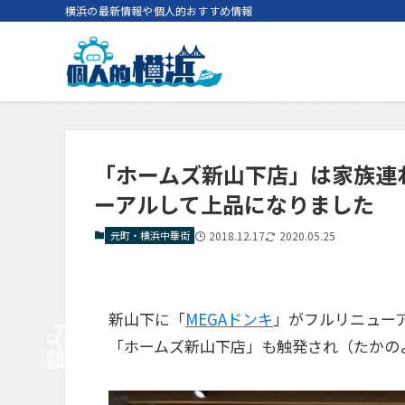
横浜の最新情報や個人的おすすめ情報
「ホームズ新山下店」は家族連
ーアルして上品になりました
元町・横浜中華街
2018.12.17
2020.05.25
新山下に「
MEGAドンキ
」がフルリニュー
「
ホームズ新山下店
」も触発され（たかの