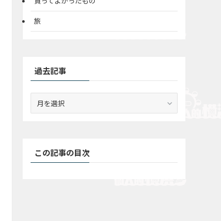
買ってよかったもの
旅
過去記事
過
去
記
事
この記事の目次