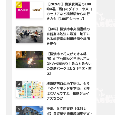
【2026年】横浜駅周辺の100
均4選。西口のダイソーや東口
のセリアなど横浜駅からの行
き方も【100円ショップ】
【無料】横浜市中央図書館の
自習室は勉強に最適！地下に
ある学習室の利用時間や場所
を紹介
【横浜市で花火ができる場
所】山下公園など手持ち花火
OKの公園あり！みなとみらい
の臨港パークはNG［中区・西
区］
横浜駅西口の地下街は、もう
「ダイヤモンド地下街」と呼
ばないんですね…相鉄ジョイ
ナスなのか
神奈川県立図書館【体験レ
ポ】自習室や猿田彦珈琲やWi-