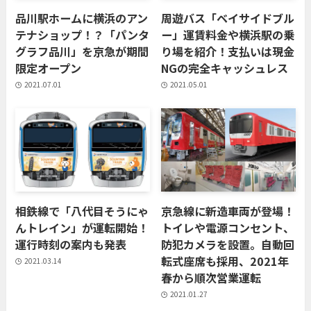
品川駅ホームに横浜のアン
周遊バス「ベイサイドブル
テナショップ！？「パンタ
ー」運賃料金や横浜駅の乗
グラフ品川」を京急が期間
り場を紹介！支払いは現金
限定オープン
NGの完全キャッシュレス
2021.07.01
2021.05.01
相鉄線で「八代目そうにゃ
京急線に新造車両が登場！
んトレイン」が運転開始！
トイレや電源コンセント、
運行時刻の案内も発表
防犯カメラを設置。自動回
転式座席も採用、2021年
2021.03.14
春から順次営業運転
2021.01.27