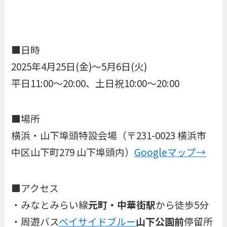
■日時
2025年4月25日(金)〜5月6日(火)
平日11:00〜20:00、土日祝10:00〜20:00
■場所
横浜・山下埠頭特設会場（〒231-0023 横浜市
中区山下町279 山下埠頭内）
Googleマップ→
■アクセス
・みなとみらい線
元町・中華街駅
から徒歩5分
・周遊バス
ベイサイドブルー
山下公園前
停留所