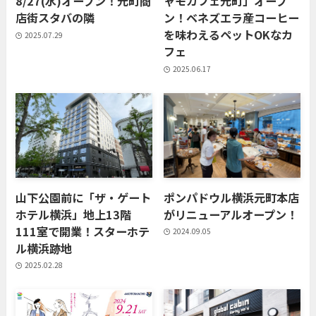
8/27(水)オープン！元町商
ャモカフェ元町」オープ
店街スタバの隣
ン！ベネズエラ産コーヒー
を味わえるペットOKなカ
2025.07.29
フェ
2025.06.17
山下公園前に「ザ・ゲート
ポンパドウル横浜元町本店
ホテル横浜」地上13階
がリニューアルオープン！
111室で開業！スターホテ
2024.09.05
ル横浜跡地
2025.02.28