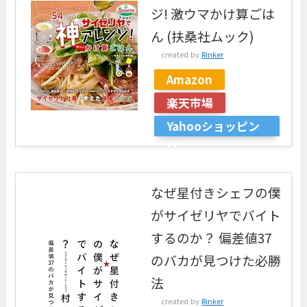
ジ! 激ウマかけ算ごは
ん (扶桑社ムック)
created by
Rinker
Amazon
楽天市場
Yahooショッピン
グ
なぜ星付きシェフの僕
がサイゼリヤでバイト
するのか？ 偏差値37
のバカが見つけた必勝
法
created by
Rinker