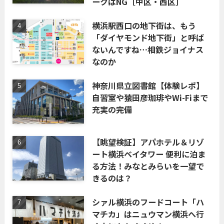
ークはNG［中区・西区］
横浜駅西口の地下街は、もう
「ダイヤモンド地下街」と呼ば
ないんですね…相鉄ジョイナス
なのか
神奈川県立図書館【体験レポ】
自習室や猿田彦珈琲やWi-Fiまで
充実の完備
【眺望検証】アパホテル＆リゾ
ート横浜ベイタワー 便利に泊ま
る方法！みなとみらいを一望で
きるのは？
シァル横浜のフードコート「ハ
マチカ」はニュウマン横浜へ行