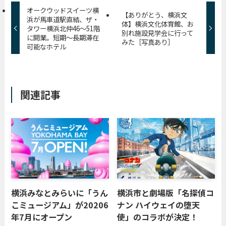
オークウッドスイーツ横
【ありがとう、横浜文
浜が馬車道駅直結、ザ・
体】横浜文化体育館、お
タワー横浜北仲46〜51階
別れ施設見学会に行って
に開業。短期〜長期滞在
みた［写真あり］
可能なホテル
関連記事
横浜みなとみらいに「うん
横浜市と劇場版「名探偵コ
こミュージアム」が20206
ナン ハイウェイの堕天
年7月にオープン
使」のコラボが決定！