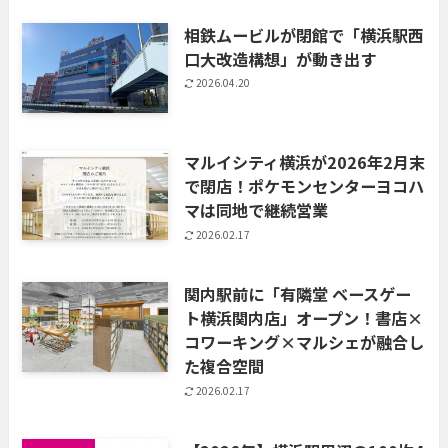
相鉄ムービルが閉館で「横浜駅西
口大改造構想」が動き出す
2026.04.20
マルイシティ横浜が2026年2月末
で閉店！ポケモンセンターヨコハ
マは同地で継続営業
2026.02.17
関内駅前に「有隣堂 ベースゲー
ト横浜関内店」オープン！書店×
コワーキング×マルシェが融合し
た複合空間
2026.02.17