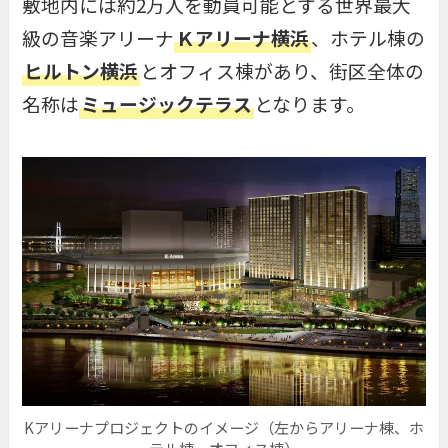
敷地内には約2万人を動員可能とする世界最大
級の音楽アリーナ
Ｋアリーナ横浜
、ホテル棟の
ヒルトン横浜
とオフィス棟があり、街区全体の
名称は
ミュージックテラス
となります。
Kアリーナプロジェクトのイメージ（左からアリーナ棟、ホ