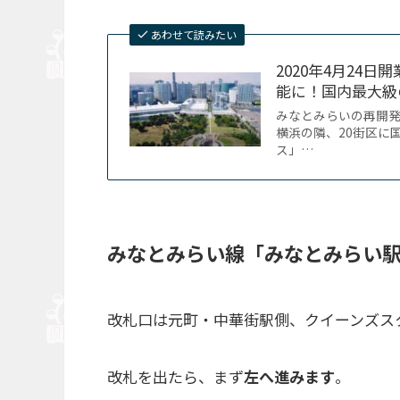
あわせて読みたい
2020年4月24
能に！国内最大級の
みなとみらいの再開
横浜の隣、20街区に
ス」…
みなとみらい線「みなとみらい
改札口は元町・中華街駅側、クイーンズス
改札を出たら、まず
左へ進みます
。