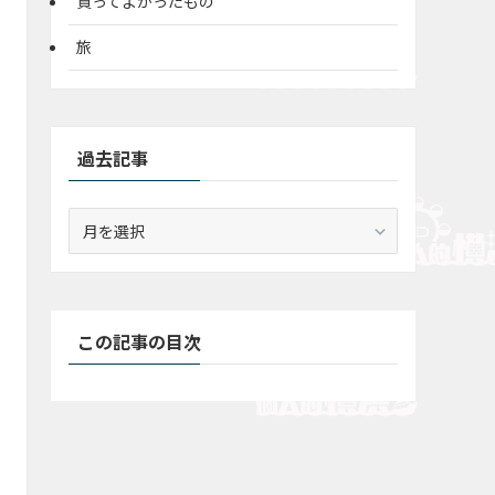
買ってよかったもの
旅
過去記事
過
去
記
事
この記事の目次