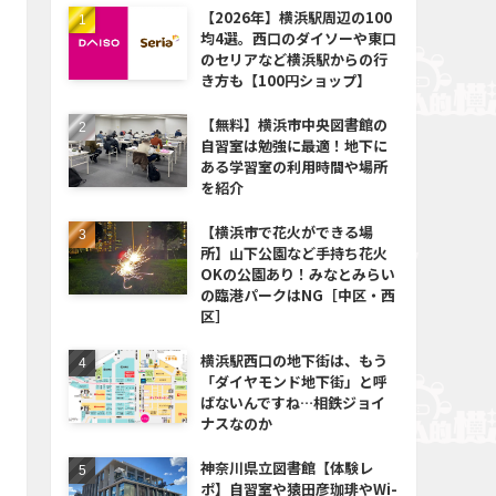
【2026年】横浜駅周辺の100
均4選。西口のダイソーや東口
のセリアなど横浜駅からの行
き方も【100円ショップ】
【無料】横浜市中央図書館の
自習室は勉強に最適！地下に
ある学習室の利用時間や場所
を紹介
【横浜市で花火ができる場
所】山下公園など手持ち花火
OKの公園あり！みなとみらい
の臨港パークはNG［中区・西
区］
横浜駅西口の地下街は、もう
「ダイヤモンド地下街」と呼
ばないんですね…相鉄ジョイ
ナスなのか
神奈川県立図書館【体験レ
ポ】自習室や猿田彦珈琲やWi-