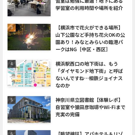
習室は勉強に最適！地下にある
学習室の利用時間や場所を紹介
【横浜市で花火ができる場所】
山下公園など手持ち花火OKの公
園あり！みなとみらいの臨港パ
ークはNG［中区・西区］
横浜駅西口の地下街は、もう
「ダイヤモンド地下街」と呼ば
ないんですね…相鉄ジョイナス
なのか
神奈川県立図書館【体験レポ】
自習室や猿田彦珈琲やWi-Fiまで
充実の完備
【眺望検証】アパホテル＆リゾ