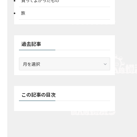
買ってよかったもの
旅
過去記事
過
去
記
事
この記事の目次