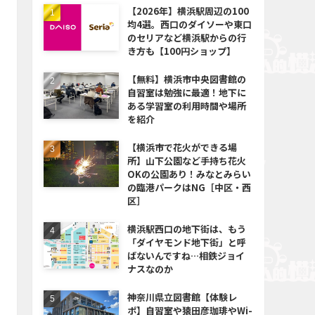
【2026年】横浜駅周辺の100
均4選。西口のダイソーや東口
のセリアなど横浜駅からの行
き方も【100円ショップ】
【無料】横浜市中央図書館の
自習室は勉強に最適！地下に
ある学習室の利用時間や場所
を紹介
【横浜市で花火ができる場
所】山下公園など手持ち花火
OKの公園あり！みなとみらい
の臨港パークはNG［中区・西
区］
横浜駅西口の地下街は、もう
「ダイヤモンド地下街」と呼
ばないんですね…相鉄ジョイ
ナスなのか
神奈川県立図書館【体験レ
ポ】自習室や猿田彦珈琲やWi-