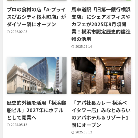
プロの食材の店「A-プライ
馬車道駅「旧第一銀行横浜
スぴおシティ桜木町店」が
支店」にシェアオフィスや
ダイソー隣にオープン
カフェが2025年9月頃開
業！横浜市認定歴史的建造
2026.02.05
物の活用
2025.05.14
歴史的外観を活用「横浜郵
「アパ社長カレー 横浜ベ
船ビル」2027年にホテル
イタワー店」みなとみらい
として開業へ
のアパホテル＆リゾート1
階にオープン
2025.05.13
2025.05.12