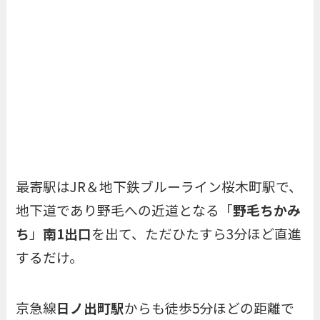
最寄駅はJR＆地下鉄ブルーライン
桜木町駅
で、
地下道であり野毛への近道となる「
野毛ちかみ
ち
」
南1出口
を出て、ただひたすら3分ほど直進
するだけ。
京急線
日ノ出町駅
からも徒歩5分ほどの距離で