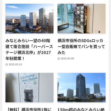
みなとみらい一望の40階
横浜市役所のSDGsロッカ
建て複合施設「ハーバース
ー型自販機でパンを買って
テージ横浜北仲」が2027
みた
年秋開業！
2025.05.09
2025.05.10
【無料】横浜市役所1階に
150m超のみなとみらい絶