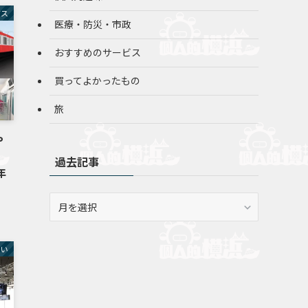
バス
医療・防災・市政
おすすめのサービス
買ってよかったもの
旅
や
過去記事
年
過
去
記
事
らい