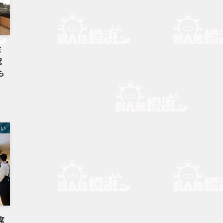
ミ
祝
も
らい
席