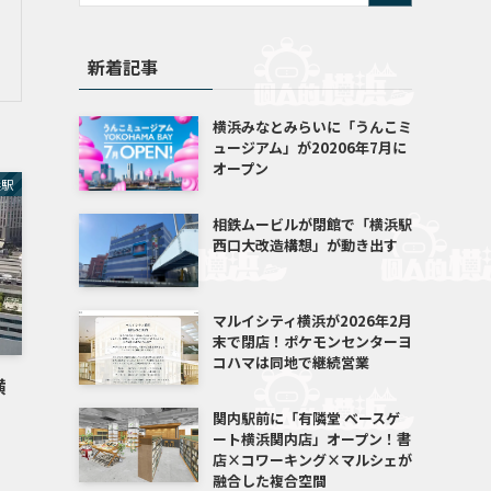
新着記事
横浜みなとみらいに「うんこミ
ュージアム」が20206年7月に
オープン
浜駅
相鉄ムービルが閉館で「横浜駅
西口大改造構想」が動き出す
マルイシティ横浜が2026年2月
末で閉店！ポケモンセンターヨ
コハマは同地で継続営業
横
関内駅前に「有隣堂 ベースゲ
ート横浜関内店」オープン！書
店×コワーキング×マルシェが
融合した複合空間