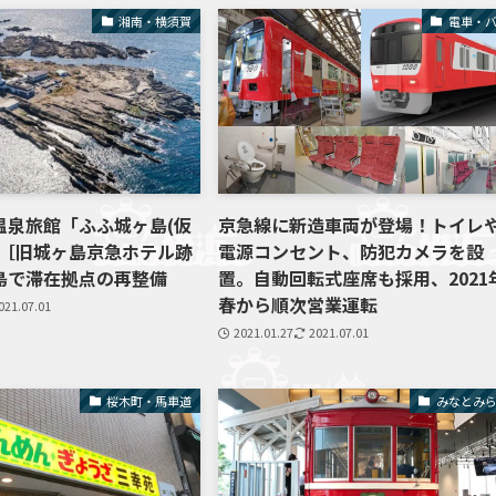
湘南・横須賀
電車・
温泉旅館「ふふ城ヶ島(仮
京急線に新造車両が登場！トイレ
業［旧城ヶ島京急ホテル跡
電源コンセント、防犯カメラを設
島で滞在拠点の再整備
置。自動回転式座席も採用、2021
春から順次営業運転
021.07.01
2021.01.27
2021.07.01
桜木町・馬車道
みなとみ