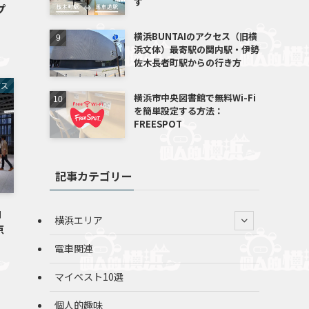
す
プ
横浜BUNTAIのアクセス（旧横
浜文体）最寄駅の関内駅・伊勢
佐木長者町駅からの行き方
バス
横浜市中央図書館で無料Wi-Fi
を簡単設定する方法：
FREESPOT
記事カテゴリー
ョ
横浜エリア
京
電車関連
マイベスト10選
個人的趣味