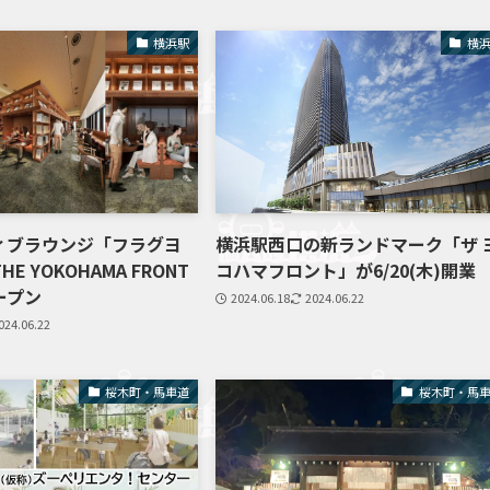
横浜駅
横
ィブラウンジ「フラグヨ
横浜駅西口の新ランドマーク「ザ 
E YOKOHAMA FRONT
コハマフロント」が6/20(木)開業
ープン
2024.06.18
2024.06.22
024.06.22
桜木町・馬車道
桜木町・馬