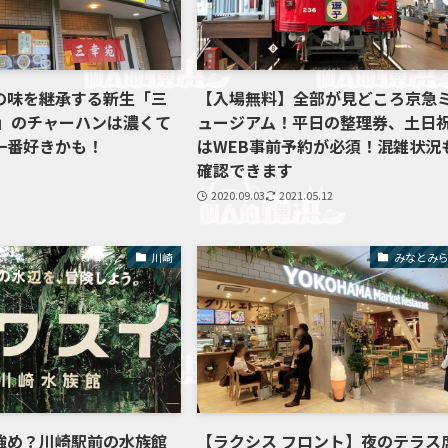
の味を継承する新生「三
【入場無料】全部が見どころ京急
店」のチャーハンは濃くて
ュージアム！平日の整理券、土日
一番好きかも！
はWEB事前予約が必須！混雑状況
確認できます
2020.09.03
2021.05.12
川崎
みなとみ
強め？川崎駅前の水族館
【ラクシス フロント】夜のテラス