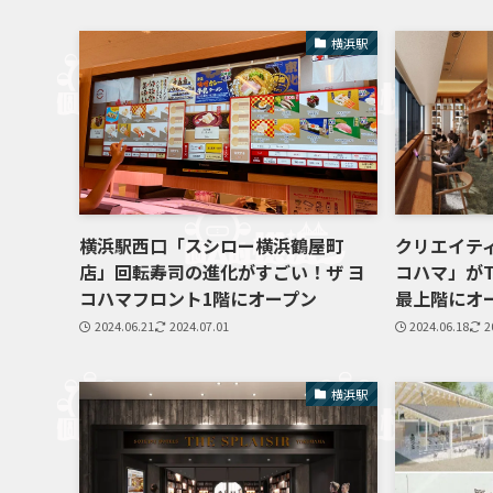
横浜駅
横浜駅西口「スシロー横浜鶴屋町
クリエイテ
店」回転寿司の進化がすごい！ザ ヨ
コハマ」がTH
コハマフロント1階にオープン
最上階にオ
2024.06.21
2024.07.01
2024.06.18
2
横浜駅