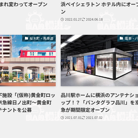
生まれ変わってオープン
浜ベイシェラトン ホテル内にオー
ン
2022.01.27
2024.06.18
桜木町・馬車道
電車・
下施設「(仮称)黄金町ロッ
品川駅ホームに横浜のアンテナシ
京急線日ノ出町～黄金町
ップ！？「パンタグラフ品川」を
テナントを公募
急が期間限定オープン
2021.07.01
2021.07.02