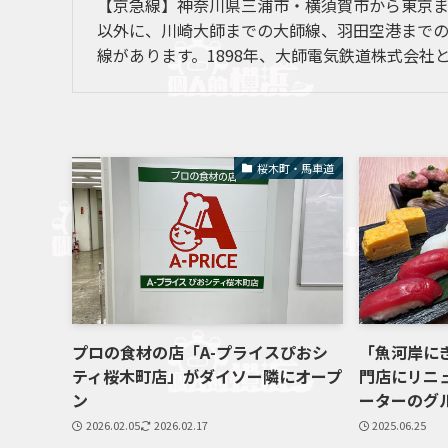
【京急線】神奈川県三浦市・横須賀市から東京
以外に、川崎大師までの大師線、羽田空港まで
線があります。1898年、大師電気鉄道株式会社
桜木町・馬車道
プロの食材の店「A-プライスぴおシ
「魚河岸に
ティ桜木町店」がダイソー隣にオープ
門店にリニ
ン
ーターのグ
2026.02.05
2026.02.17
2025.06.25