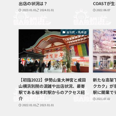
出店の状況は？
COASTが
2023.01.01
2024.01.01
2022.06.07
桜木町・馬車道
【初詣2022】伊勢山皇大神宮と成田
新たな高架
山横浜別院の混雑や出店状況、最寄
クカク」が
駅である桜木町駅からのアクセス紹
駅に開業で
介
2021.07.02
2022.01.01
2023.01.01