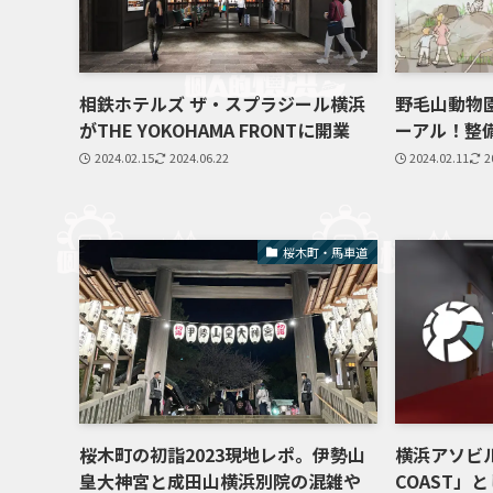
相鉄ホテルズ ザ・スプラジール横浜
野毛山動物
がTHE YOKOHAMA FRONTに開業
ーアル！整備
2024.02.15
2024.06.22
2024.02.11
2
桜木町・馬車道
桜木町の初詣2023現地レポ。伊勢山
横浜アソビル
皇大神宮と成田山横浜別院の混雑や
COAST」と