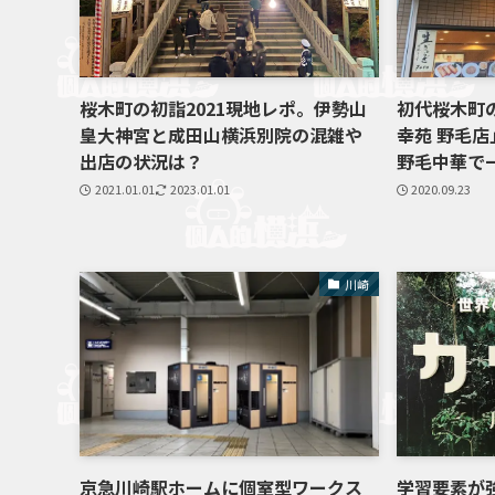
桜木町の初詣2021現地レポ。伊勢山
初代桜木町
皇大神宮と成田山横浜別院の混雑や
幸苑 野毛
出店の状況は？
野毛中華で
2021.01.01
2023.01.01
2020.09.23
川崎
京急川崎駅ホームに個室型ワークス
学習要素が