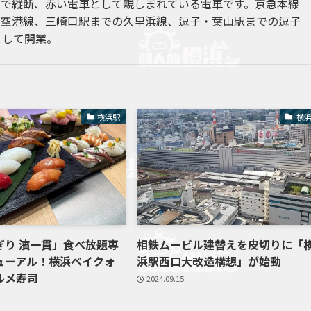
まで縦断、赤い電車として親しまれている電車です。京急本線
の空港線、三崎口駅までの久里浜線、逗子・葉山駅までの逗子
として開業。
横浜駅
横
ぎり 濱一貫」食べ放題専
相鉄ムービル建替えを皮切りに「
ューアル！横浜ベイクォ
浜駅西口大改造構想」が始動
ルメ寿司
2024.09.15