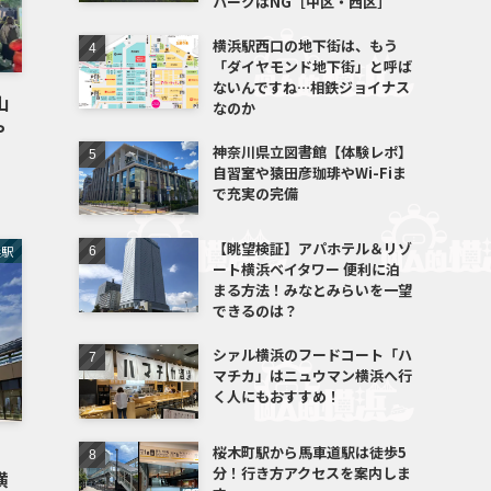
パークはNG［中区・西区］
横浜駅西口の地下街は、もう
「ダイヤモンド地下街」と呼ば
ないんですね…相鉄ジョイナス
山
なのか
や
神奈川県立図書館【体験レポ】
自習室や猿田彦珈琲やWi-Fiま
で充実の完備
【眺望検証】アパホテル＆リゾ
浜駅
ート横浜ベイタワー 便利に泊
まる方法！みなとみらいを一望
できるのは？
シァル横浜のフードコート「ハ
マチカ」はニュウマン横浜へ行
く人にもおすすめ！
桜木町駅から馬車道駅は徒歩5
分！行き方アクセスを案内しま
横