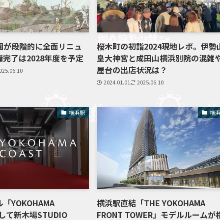
園が段階的に全面リニュ
桜木町の初詣2024現地レポ。伊勢
完了は2028年度を予定
皇大神宮と成田山横浜別院の混雑
屋台の出店状況は？
025.06.10
2024.01.01
2025.06.10
横浜駅
横
「YOKOHAMA
横浜駅直結「THE YOKOHAMA
して新木場STUDIO
FRONT TOWER」モデルルームが