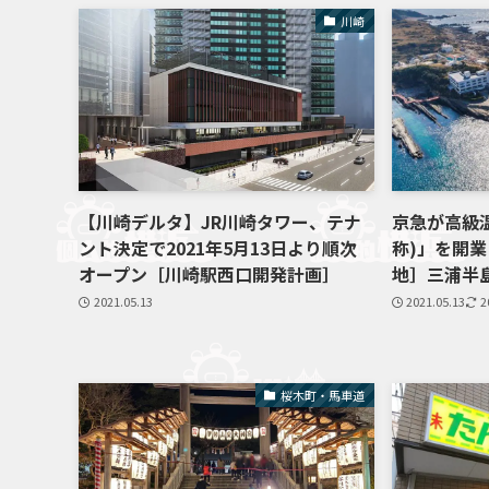
川崎
【川崎デルタ】JR川崎タワー、テナ
京急が高級
ント決定で2021年5月13日より順次
称)」を開
オープン［川崎駅西口開発計画］
地］三浦半
2021.05.13
2021.05.13
2
桜木町・馬車道