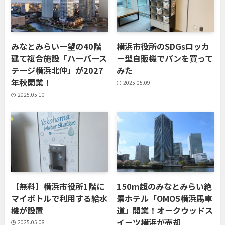
みなとみらい一望の40階
横浜市役所のSDGsロッカ
建て複合施設「ハーバース
ー型自販機でパンを買って
テージ横浜北仲」が2027
みた
年秋開業！
2025.05.09
2025.05.10
【無料】横浜市役所1階に
150m超のみなとみらい絶
マイボトルで利用する給水
景ホテル「OMO5横浜馬車
機が設置
道」開業！オークウッドス
イーツ横浜が売却
2025.05.08