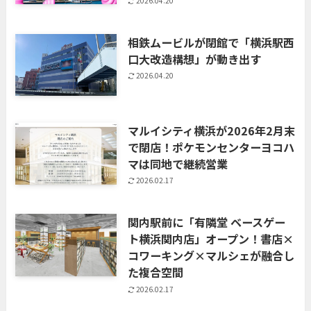
2026.04.20
相鉄ムービルが閉館で「横浜駅西
口大改造構想」が動き出す
2026.04.20
マルイシティ横浜が2026年2月末
で閉店！ポケモンセンターヨコハ
マは同地で継続営業
2026.02.17
関内駅前に「有隣堂 ベースゲー
ト横浜関内店」オープン！書店×
コワーキング×マルシェが融合し
た複合空間
2026.02.17