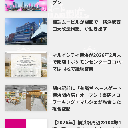
プン
相鉄ムービルが閉館で「横浜駅西
口大改造構想」が動き出す
マルイシティ横浜が2026年2月末
で閉店！ポケモンセンターヨコハ
マは同地で継続営業
関内駅前に「有隣堂 ベースゲート
横浜関内店」オープン！書店×コ
ワーキング×マルシェが融合した
複合空間
【2026年】横浜駅周辺の100均4