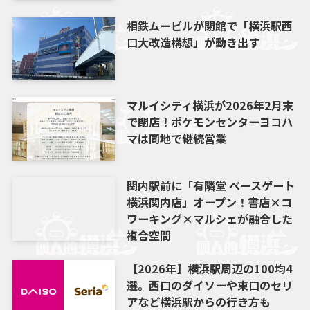
相鉄ムービルが閉館で「横浜駅西
口大改造構想」が動き出す
マルイシティ横浜が2026年2月末
で閉店！ポケモンセンターヨコハ
マは同地で継続営業
関内駅前に「有隣堂 ベースゲート
横浜関内店」オープン！書店×コ
ワーキング×マルシェが融合した
複合空間
【2026年】横浜駅周辺の100均4
選。西口のダイソーや東口のセリ
アなど横浜駅からの行き方も