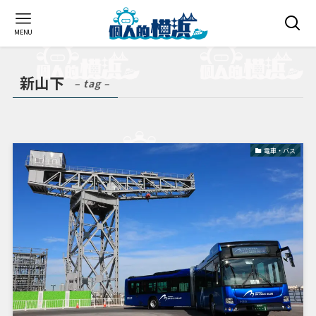
MENU
新山下
– tag –
電車・バス