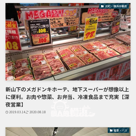
元町・横浜中華街
新山下のメガドンキホーテ、地下スーパーが想像以上
に便利。お肉や惣菜、お弁当、冷凍食品まで充実【深
夜営業】
2019.03.14
2020.08.18
電車・バス