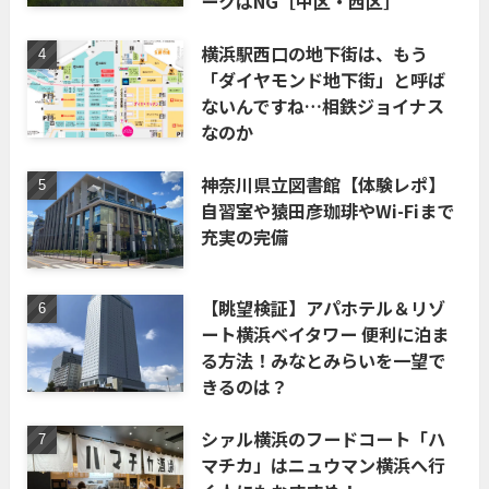
ークはNG［中区・西区］
横浜駅西口の地下街は、もう
「ダイヤモンド地下街」と呼ば
ないんですね…相鉄ジョイナス
なのか
神奈川県立図書館【体験レポ】
自習室や猿田彦珈琲やWi-Fiまで
充実の完備
【眺望検証】アパホテル＆リゾ
ート横浜ベイタワー 便利に泊ま
る方法！みなとみらいを一望で
きるのは？
シァル横浜のフードコート「ハ
マチカ」はニュウマン横浜へ行