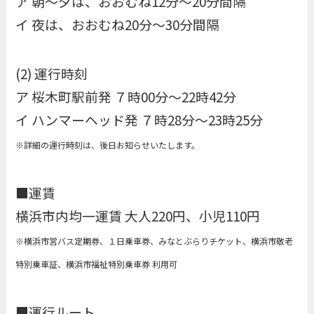
ア 朝～夕は、おおむね12分～20分間隔
イ 夜は、おおむね20分～30分間隔
(2) 運行時刻
ア 桜木町駅前発 ７時00分～22時42分
イ ハンマーヘッド発 ７時28分～23時25分
※詳細の運行時刻は、後日お知らせいたします。
■運賃
横浜市内均一運賃 大人220円、小児110円
※横浜市営バス定期券、１日乗車券、みなとぶらりチケット、横浜市敬老
特別乗車証、横浜市福祉特別乗車券 利用可
■運行ルート