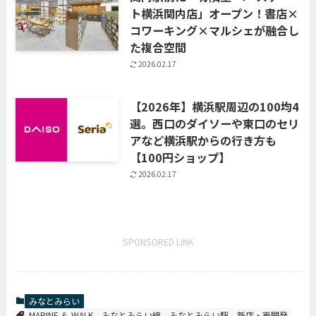
ト横浜関内店」オープン！書店×
コワーキング×マルシェが融合し
た複合空間
2026.02.17
【2026年】横浜駅周辺の100均4
選。西口のダイソーや東口のセリ
アなど横浜駅からの行き方も
【100円ショップ】
2026.02.17
SPONSORED LINK
みなとみらい
MARINE ＆ WALK
みなとみらい線
みなとみらい駅
新店・再開発