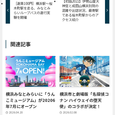
【初詣2022】伊勢山皇大
［運賃100円］横浜駅～桜
神宮と成田山横浜別院の
木町駅を走る、みなとみ
混雑や出店状況、最寄駅
らいループバスの運行実
である桜木町駅からのア
験を開催
クセス紹介
関連記事
横浜みなとみらいに「うん
横浜市と劇場版「名探偵コ
こミュージアム」が20206
ナン ハイウェイの堕天
年7月にオープン
使」のコラボが決定！
2026.04.20
2026.02.08