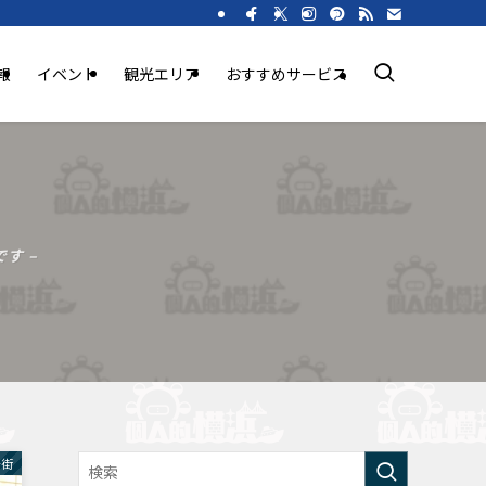
報
イベント
観光エリア
おすすめサービス
す –
華街