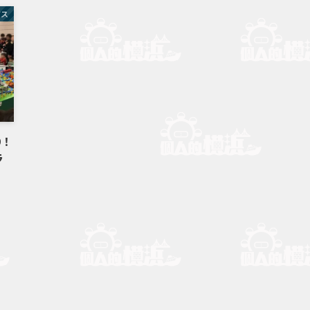
バス
9！
ラ