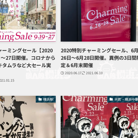
ーミングセール【2020
2020特別チャーミングセール、6
日～27日開催。コロナから
26日～6月28日開催。異例の3日間
キタムラなど大セール実
定＆6月末開催
2020.06.17
2021.06.10
021.01.15
横浜駅
元町・横浜中