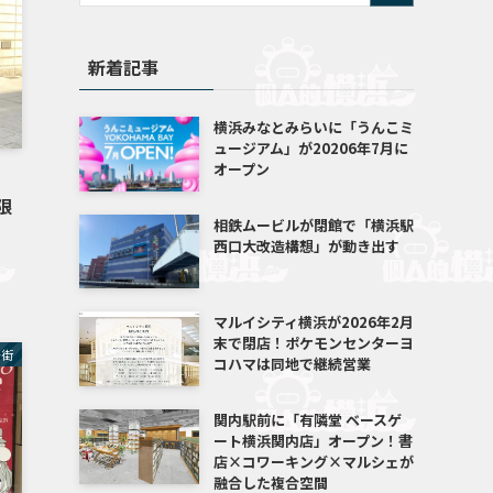
新着記事
横浜みなとみらいに「うんこミ
ュージアム」が20206年7月に
オープン
月
限
相鉄ムービルが閉館で「横浜駅
西口大改造構想」が動き出す
マルイシティ横浜が2026年2月
末で閉店！ポケモンセンターヨ
華街
コハマは同地で継続営業
関内駅前に「有隣堂 ベースゲ
ート横浜関内店」オープン！書
店×コワーキング×マルシェが
融合した複合空間