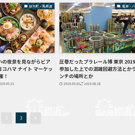
桜木町・馬車道
電車・
いの夜景を見ながらビア
圧巻だったプラレール博 東京 201
コハマ ナイト マーケッ
参加した上での混雑回避方法とか
開催！
ンチの場所とか
019.05.15
2019.05.03
2019.08.18
2
3
4