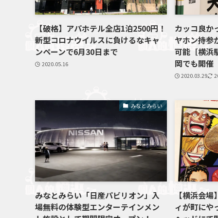
【破格】アパホテル全店1泊2500円！
カッコ良か
新型コロナウイルスに負けるなキャ
ヤホン持参
ンペーンで6月30日まで
可能［横浜
岡でも開催
2020.05.16
2020.03.29
2
みなとみらい
みなとみらい「日産パビリオン」入
【横浜会場】He
場無料の体験型エンターテインメン
ィが町にや