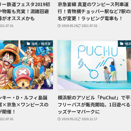
ー鉄道フェスタ2019初
京急宴線 真夏のワンピース列車運
や物販も充実！混雑回避
行！青物横チョッパー駅など7駅の
募がオススメかも
名が変更！ラッピング電車も！
021.07.01
2019.05.29
2021.07.01
湘南・横須賀
横
ンキー・D・ルフィ島誕
横浜駅のアソビル「PuChu!」で平
賀×京急×ワンピースの
フリーパスが販売開始。1日遊べる
が開催！
ッズテーマパークに
021.07.01
2019.05.22
2020.12.17