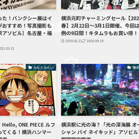
った！バンクシー展はイ
横浜元町チャーミングセール【202
がおすすめ！写真撮影も
春】2月22日～3月1日開催。今回
駅アソビル］名古屋・福
例の9日間！キタムラもお買い得！
2020.02.22
2020.09.19
021.01.31
みなとみらい
横
llo, ONE PIECE ルフ
横浜駅に光の海？「光の深海展 オ
ってくる！横浜ハンマー
シャン バイ ネイキッド」アソビル