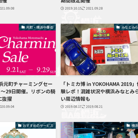
開催
期間限定開催
021.09.08
2019.10.15
2021.09.28
元町・横浜中華街
みなとみ
横浜元町チャーミングセー
「トミカ博 in YOKOHAMA 2019
日～29日開催。リボンの騎
験レポ！混雑状況や横浜みなとみ
に抜擢
い周辺情報も
020.09.04
2019.08.17
2019.08.21
おすすめのサービス
横