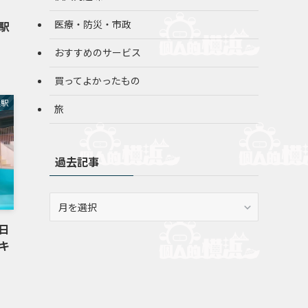
医療・防災・市政
駅
おすすめのサービス
買ってよかったもの
浜駅
旅
過去記事
過
去
日
記
キ
事