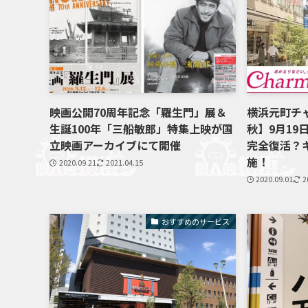
映画公開70周年記念「羅生門」展＆
横浜元町チャ
生誕100年「三船敏郎」特集上映が国
秋】9月19
立映画アーカイブにて開催
完全復活？
施！
2020.09.21
2021.04.15
2020.09.01
2
おすすめのサービス