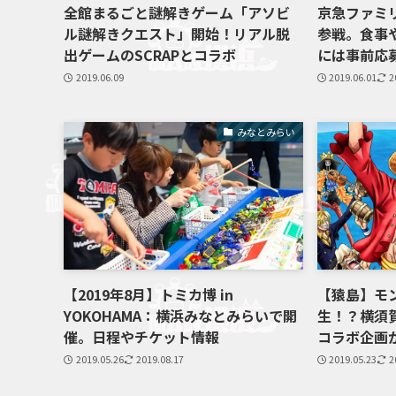
全館まるごと謎解きゲーム「アソビ
京急ファミリ
ル謎解きクエスト」開始！リアル脱
参戦。食事
出ゲームのSCRAPとコラボ
には事前応
2019.06.09
2019.06.01
2
みなとみらい
【2019年8月】トミカ博 in
【猿島】モ
YOKOHAMA：横浜みなとみらいで開
生！？横須
催。日程やチケット情報
コラボ企画
2019.05.26
2019.08.17
2019.05.23
2