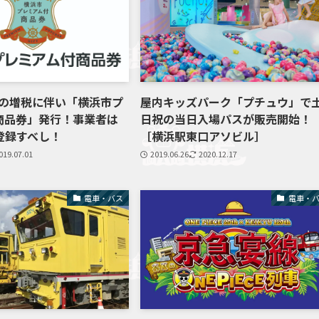
0月の増税に伴い「横浜市プ
屋内キッズパーク「プチュウ」で
商品券」発行！事業者は
日祝の当日入場パスが販売開始！
登録すべし！
［横浜駅東口アソビル］
019.07.01
2019.06.26
2020.12.17
電車・バス
電車・