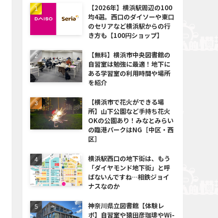
【2026年】横浜駅周辺の100
均4選。西口のダイソーや東口
のセリアなど横浜駅からの行
き方も【100円ショップ】
【無料】横浜市中央図書館の
自習室は勉強に最適！地下に
ある学習室の利用時間や場所
を紹介
【横浜市で花火ができる場
所】山下公園など手持ち花火
OKの公園あり！みなとみらい
の臨港パークはNG［中区・西
区］
横浜駅西口の地下街は、もう
「ダイヤモンド地下街」と呼
ばないんですね…相鉄ジョイ
ナスなのか
神奈川県立図書館【体験レ
ポ】自習室や猿田彦珈琲やWi-