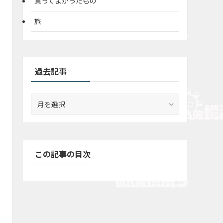
買ってよかったもの
旅
過去記事
過
去
記
事
この記事の目次