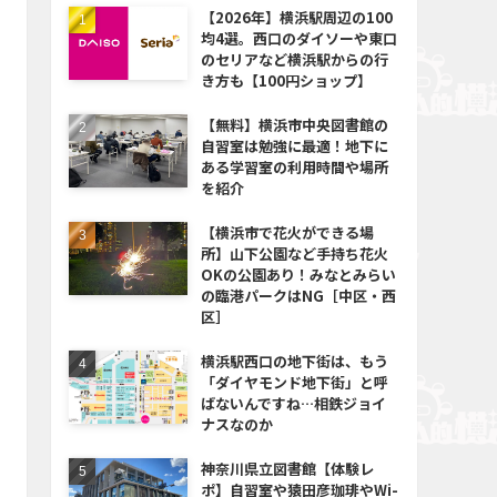
【2026年】横浜駅周辺の100
均4選。西口のダイソーや東口
のセリアなど横浜駅からの行
き方も【100円ショップ】
【無料】横浜市中央図書館の
自習室は勉強に最適！地下に
ある学習室の利用時間や場所
を紹介
【横浜市で花火ができる場
所】山下公園など手持ち花火
OKの公園あり！みなとみらい
の臨港パークはNG［中区・西
区］
横浜駅西口の地下街は、もう
「ダイヤモンド地下街」と呼
ばないんですね…相鉄ジョイ
ナスなのか
神奈川県立図書館【体験レ
ポ】自習室や猿田彦珈琲やWi-