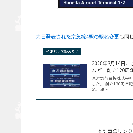
先日発表された京急線4駅の駅名変更
も同
あわせて読みたい
2020年3月14
など。創立120
京浜急行電鉄株式会社は
した。 創立120周
名、地…
本記事のリンク