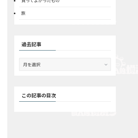
買ってよかったもの
旅
過去記事
過
去
記
事
この記事の目次