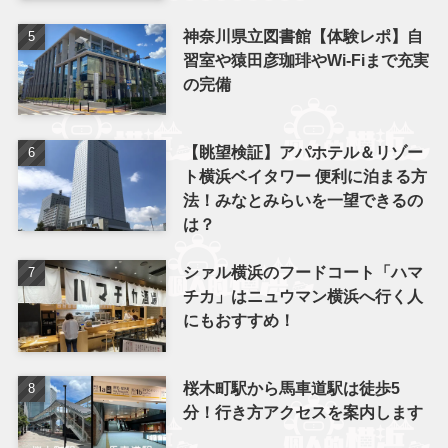
神奈川県立図書館【体験レポ】自
習室や猿田彦珈琲やWi-Fiまで充実
の完備
【眺望検証】アパホテル＆リゾー
ト横浜ベイタワー 便利に泊まる方
法！みなとみらいを一望できるの
は？
シァル横浜のフードコート「ハマ
チカ」はニュウマン横浜へ行く人
にもおすすめ！
桜木町駅から馬車道駅は徒歩5
分！行き方アクセスを案内します