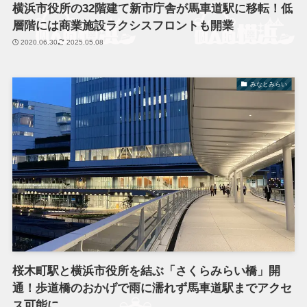
横浜市役所の32階建て新市庁舎が馬車道駅に移転！低
層階には商業施設ラクシスフロントも開業
2020.06.30
2025.05.08
みなとみらい
桜木町駅と横浜市役所を結ぶ「さくらみらい橋」開
通！歩道橋のおかげで雨に濡れず馬車道駅までアクセ
ス可能に